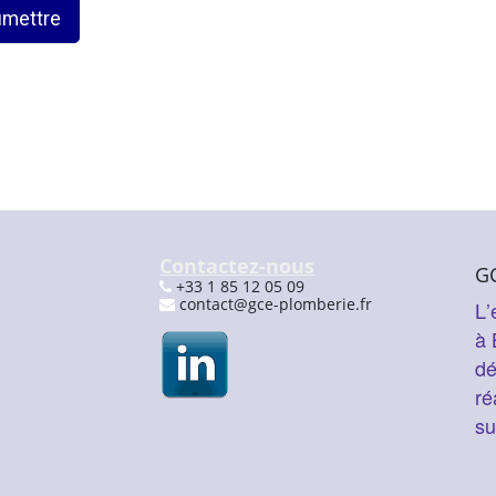
mettre
Contactez-nous
G
+33 1 85 12 05 09
contact@gce-plomberie.fr
L’
à 
d
ré
su